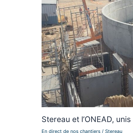
lutter
contre
les
effets
du
changement
climatique
Stereau et l’ONEAD, unis 
En direct de nos chantiers
/
Stereau