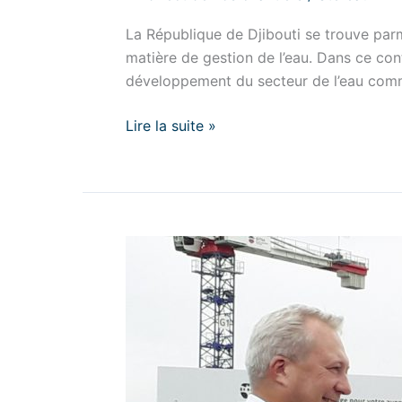
La République de Djibouti se trouve parm
matière de gestion de l’eau. Dans ce cont
développement du secteur de l’eau comme
Lire la suite »
Première
pierre
de
l’unité
de
méthanisation
de