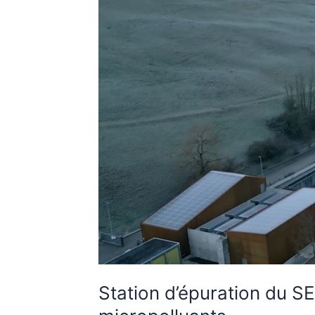
Suisse
à
l’avant-
garde
du
traitement
des
micropolluants
Station d’épuration du SE