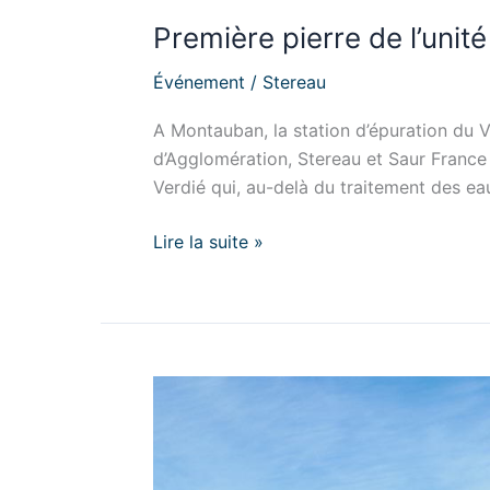
Première pierre de l’uni
Événement
/
Stereau
A Montauban, la station d’épuration du 
d’Agglomération, Stereau et Saur France o
Verdié qui, au-delà du traitement des eau
Lire la suite »
Inauguration
de
la
station