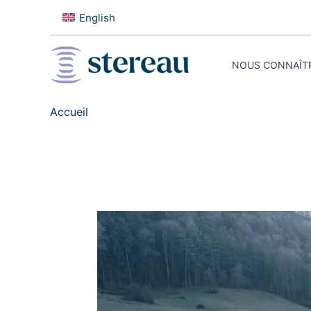
Aller
English
au
contenu
NOUS CONNAÎT
Accueil
Station
d’épuration
du
SEDE
:
Stereau