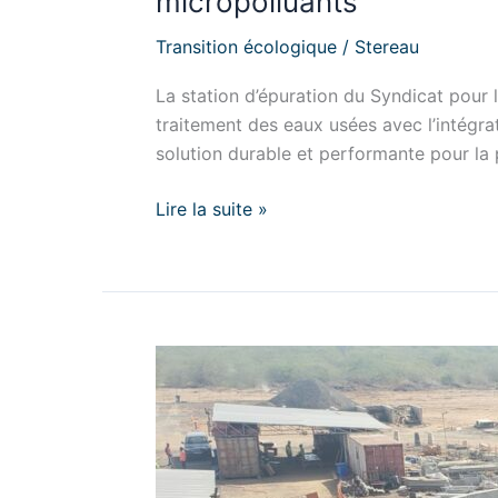
micropolluants
Transition écologique
/
Stereau
La station d’épuration du Syndicat pour
traitement des eaux usées avec l’intégr
solution durable et performante pour la p
Lire la suite »
Stereau
et
l’ONEAD,
unis
pour