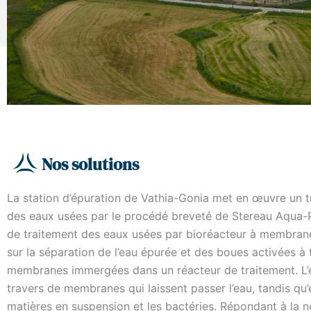
Nos solutions
La station d’épuration de Vathia-Gonia met en œuvre un tr
des eaux usées par le procédé breveté de Stereau Aqua
de traitement des eaux usées par bioréacteur à membran
sur la séparation de l’eau épurée et des boues activées à 
membranes immergées dans un réacteur de traitement. L’
travers de membranes qui laissent passer l’eau, tandis qu’e
matières en suspension et les bactéries. Répondant à la 