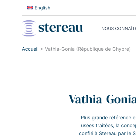
Aller
English
au
contenu
NOUS CONNAÎT
Accueil
>
Vathia-Gonia (République de Chypre)
Vathia-Gonia
Plus grande référence e
usées traitées, la conce
confié à Stereau par le