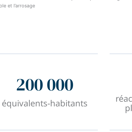
ole et l’arrosage
200 000
réa
équivalents-habitants
p