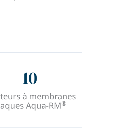
10
cteurs à membranes
®
laques Aqua-RM