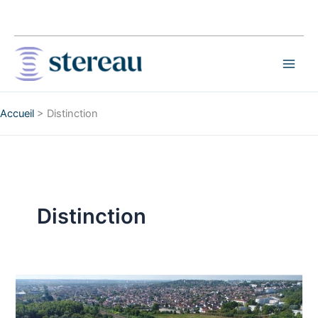
Aller
au
contenu
Accueil
>
Distinction
Distinction
Eau
de
Paris