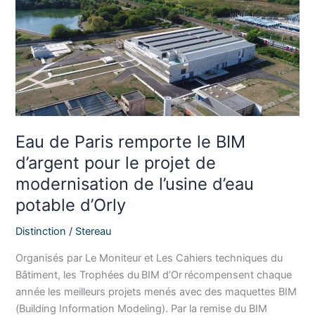
remporte
le
BIM
d’argent
pour
le
projet
de
Eau de Paris remporte le BIM
modernisation
d’argent pour le projet de
de
modernisation de l’usine d’eau
l’usine
d’eau
potable d’Orly
potable
Distinction
/
Stereau
d’Orly
Organisés par Le Moniteur et Les Cahiers techniques du
Bâtiment, les Trophées du BIM d’Or récompensent chaque
année les meilleurs projets menés avec des maquettes BIM
(Building Information Modeling). Par la remise du BIM